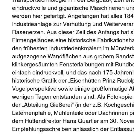
eindruckvolle und gigantische Maschinerien u
werden hier gefertigt. Angefangen hat alles 184
Industrieanlage zur Verhüttung und Weiterver
Rasenerzen. Aus dieser Zeit des Anfangs hat si
Firmengeländes eine historische Fabrikationshal
den frühesten Industriedenkmälern im Münsterl
aufgezogene Wandflächen aus grobem Sandste
klinkergesäumten Fensterlaibungen mit Rundb
einfach eindruckvoll, und das nach 175 Jahren!
historische Grafik der „Eisenhütten Prinz Rudol
Vogelperspektive sowie einige großformatige Ab
wenigen Tagen entstanden sind. Als Fotokopie 
der „Abteilung Gießerei“ (in der z.B. Kochgesch
Laternenpfähle, Mühlenteile oder Dachrinnen pr
dem Hüttendirektor Hans Quartier am 30. Nov
Empfehlungsschreiben anlässlich der Entlassun