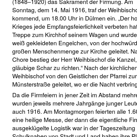
(1848–1920) das Sakrament der Firmung. Am
Sonntag, dem 14. Mai 1916, traf der Weihbischo
kommend, um 18.00 Uhr in Dülmen ein. „Der hoh
Krieges jede Empfangsfeierlichkeit verbeten hat
Treppe zum Kirchhof seinem Wagen und wurde 
weiß gekleideten Engelchen, von der hochwürdi
großen Menschenmenge zur Kirche geleitet. 
Chore bestieg der Herr Weihbischof die Kanzel
gläubige Schar zu richten.“ Nach der kirchliche
Weihbischof von den Geistlichen der Pfarrei zu
Münsterstraße geleitet, wo er die Nacht verbring
Da die Firmfeiern in jener Zeit im Abstand meh
wurden jeweils mehrere Jahrgänge junger Leute 
auch 1916. Am Montagmorgen feierten alle 1.60
eine heilige Messe, der dann die eigentliche Fi
ausgeklügelte Logistik war in der Tageszeitung 
Schulknaben von Stadt und Land haben ihre Plä