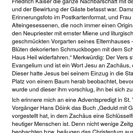
Friedrich Kaiser die ganze Nachbarschaft mit
und der Bewirtung der Gäste befasst war. Dama
Erinnerungsfoto im Postkartenformat, und Frau 
Alteingesessenen, die noch immer einen Origin
den Neupriester mit ernster Miene und liturgis
geschmückten Vorgarten seines Elternhauses –
Blüten dekorierten Schmuckbogen mit dem Schr
Haus Heil widerfahren.“ Merkwürdig: Der Vers
Evangelium und ist ein Wort Jesu an Zachäus, d
Dieser hatte Jesus bei seinem Einzug in die St
Platz von einem Baum herab beobachtet, bevor
wurde und dieser ihm vorschlug, ihn bei sich z
Ich erinnere mich an eine Adventspredigt in St. 
Vorgänger Hans Döink das Buch „Geduld mit G
vorgestellt hat, in dem Zachäus eine Schlüsself
heutiger Menschen ist. Denn nicht wenige Zeit
beobachten bzw. beäugen das Christentum aus