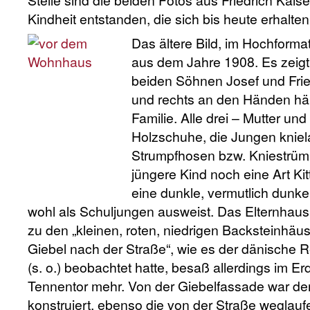
Stelle sind die beiden Fotos aus Friedrich Kaise
Kindheit entstanden, die sich bis heute erhalte
Das ältere Bild, im Hochform
aus dem Jahre 1908. Es zeigt 
beiden Söhnen Josef und Friedr
und rechts an den Händen häl
Familie. Alle drei – Mutter un
Holzschuhe, die Jungen knie
Strumpfhosen bzw. Kniestrümpf
jüngere Kind noch eine Art Kit
eine dunkle, vermutlich dunke
wohl als Schuljungen ausweist. Das Elternhaus 
zu den „kleinen, roten, niedrigen Backsteinhäu
Giebel nach der Straße“, wie es der dänische
(s. o.) beobachtet hatte, besaß allerdings im 
Tennentor mehr. Von der Giebelfassade war der
konstruiert, ebenso die von der Straße wegla