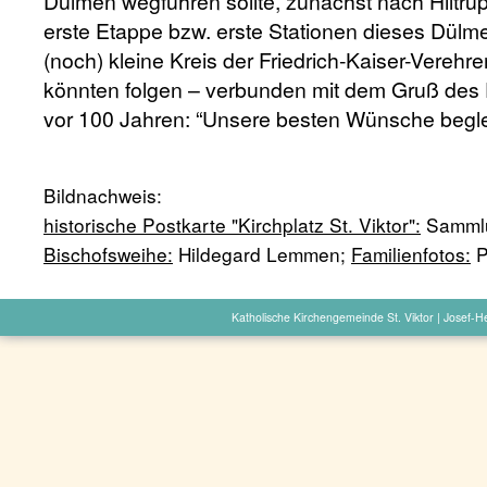
Dülmen wegführen sollte, zunächst nach Hiltrup
erste Etappe bzw. erste Stationen dieses Dülm
(noch) kleine Kreis der Friedrich-Kaiser-Verehr
könnten folgen – verbunden mit dem Gruß des
vor 100 Jahren: “Unsere besten Wünsche begle
Bildnachweis:
historische Postkarte "Kirchplatz St. Viktor":
Sammlu
Bischofsweihe:
Hildegard Lemmen;
Familienfotos:
P
Katholische Kirchengemeinde St. Viktor | Josef-