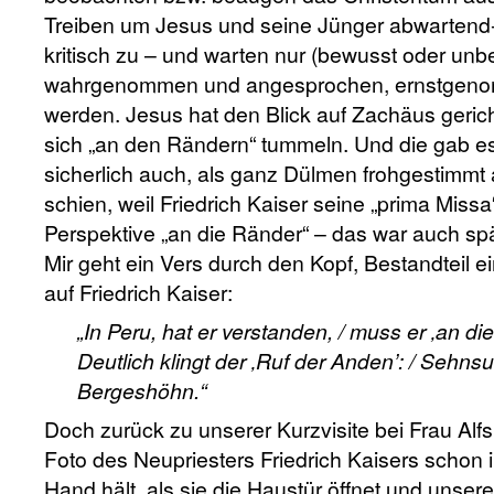
Treiben um Jesus und seine Jünger abwartend-n
kritisch zu – und warten nur (bewusst oder unb
wahrgenommen und angesprochen, ernstgeno
werden. Jesus hat den Blick auf Zachäus gericht
sich „an den Rändern“ tummeln. Und die gab es 
si
cherlich
auch, als ganz Dülmen frohgestimmt 
schien, weil Friedrich Kaiser seine „prima Missa“
Perspektive „an die Ränder“ – das war auch spät
Mir geht ein Vers durch den Kopf, Bestandteil 
auf Friedrich Kaiser:
„In Peru, hat er verstanden, / muss er ‚an di
Deutlich klingt der ‚Ruf der Anden’: / Sehnsu
Bergeshöhn.“
Doch zurück zu unserer Kurzvisite bei Frau Alfs
Foto des Neupriesters Friedrich Kaisers schon i
Hand hält, als sie die Haustür öffnet und unse