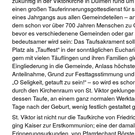
zukünftig in der Viktorkirche in Dülmen rund um
einen großen Tauferinnerungsgottesdienst für
eines Jahrgangs aus allen Gemeindeteilen – an
dem schon vor über 700 Jahren Menschen zu C
bevor es verschiedenene Gemeinden oder gar
bedeutsamer wird sein: Das Taufsakrament soll 
Platz als „Tauffest“ in der sonntäglichen Eucharis
gern mit vielen Täuflingen und ihren Familien gl
Eingliederung in die Gemeinde, Anlass höchst
Anteilnahme, Grund zur Festtagsstimmung und
„O Seligkeit, getauft zu sein!“ – so wird es scho
durch den Kirchenraum von St. Viktor geklung
dessen Taufe, an einem ganz normalen Werktag
Tage nach der Geburt, wenig festlich gestaltet
St. Viktor ist nicht nur die Taufkirche von Friedric
ging Kaiser zur Erstkommunion; eine der damal
Erinnerungsurkunden, von Pfarrdechant Börste u