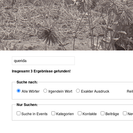
1
2
3
4
5
6
Insgesamt
3
Ergebnisse gefunden!
Suche nach:
Alle Wörter
Irgendein Wort
Exakter Ausdruck
Rei
Nur Suchen:
Suche in Events
Kategorien
Kontakte
Beiträge
Ne